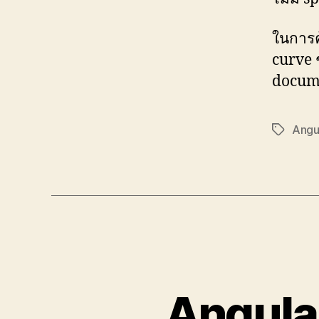
ในการค
curve 
docume
Angu
Tags
Angular