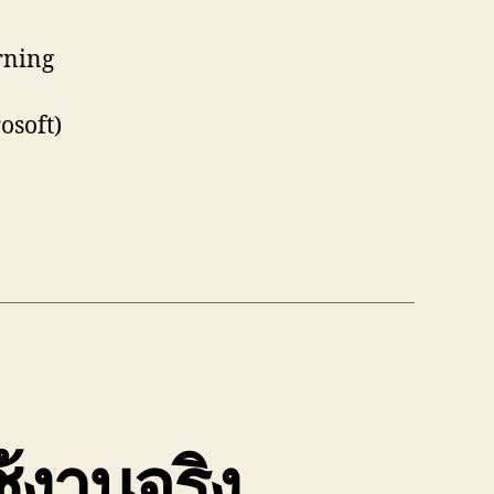
rning
osoft)
้งานจริง