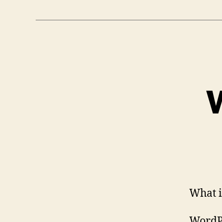
W
What i
WordPr