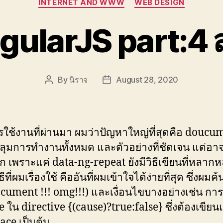
INTERNET AND WWW
WEB DESIGN
gularJS part:4 ส
By
นิราจ
August 28, 2020
Post
Post
author
date
ใช้งานที่ผ่านมา ผมว่าปัญหาใหญ่ที่สุดคือ doucume
ุมการทำงานทั้งหมด และตัวอย่างที่ชัดเจน แต่อาจ
าก เพราะแค่ data-ng-repeat ยังมีวิธีเขียนที่หลาก
ีที่ผมเรื่องใช้ คืออันที่ผมเข้าใจได้ง่ายที่สุด ซึ่งผมค
cument !!! omg!!!) และเงื่อนไขบางอย่างเช่น การ
e ใน directive {(cause)?true:false} ซึ่งต้องเขีย
pace เป็นต้น