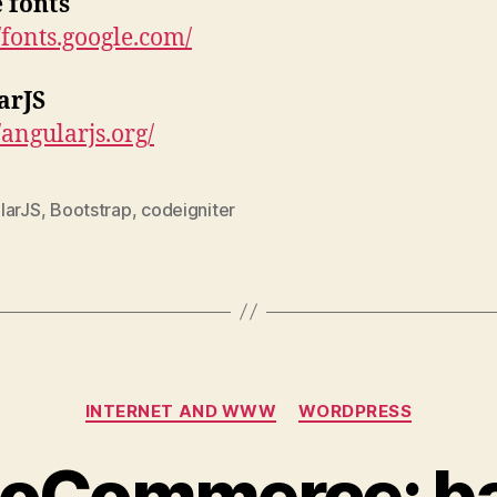
 fonts
//fonts.google.com/
arJS
/angularjs.org/
larJS
,
Bootstrap
,
codeigniter
Categories
INTERNET AND WWW
WORDPRESS
oCommerce: ba