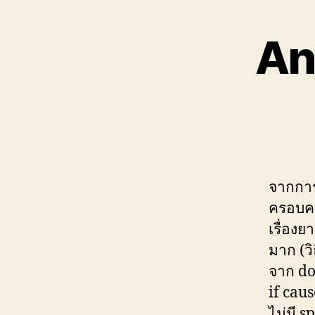
An
จากการ
ครอบคล
เรื่องย
มาก (วิธ
จาก do
if caus
ไม่มี s