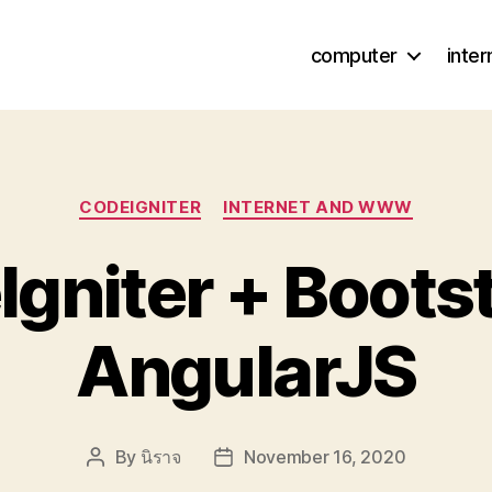
computer
inte
Categories
CODEIGNITER
INTERNET AND WWW
gniter + Boots
AngularJS
By
นิราจ
November 16, 2020
Post
Post
author
date