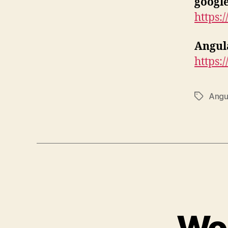
google
https:
Angul
https:/
Angu
Tags
Wo