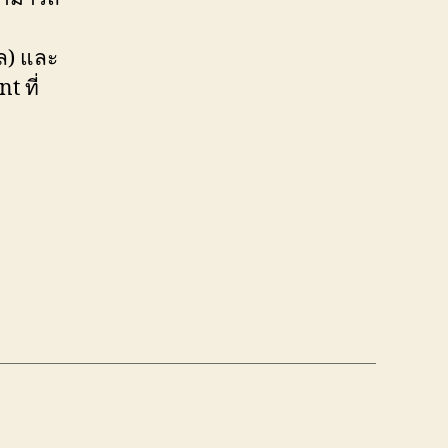
ล) และ
t ที่
: