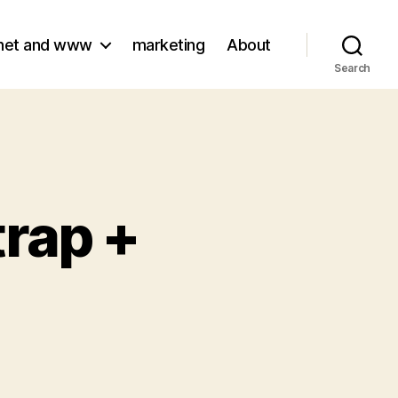
rnet and www
marketing
About
Search
trap +