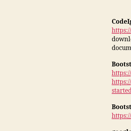
CodeI
https:
downl
docum
Boots
https:
https:
starte
Boots
https: